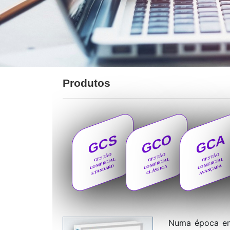
Produtos
GCO
GCA
GCS
GESTÃO
GESTÃO
GESTÃO
COMERCIAL
COMERCIAL
COMERCIAL
STANDARD
AVANÇADA
CLÁSSICA
Numa época em