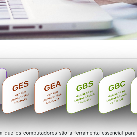
GBC
GEA
GBS
GES
GABINETE DE
GABINETE DE
GESTÃO
GESTÃO
CONTABILIDADE
CONTABILIDADE
EMPRESARIAL
EMPRESARIAL
STANDARD
AVANÇADA
STANDARD
CLÁSSICO
 que os computadores são a ferramenta essencial para 